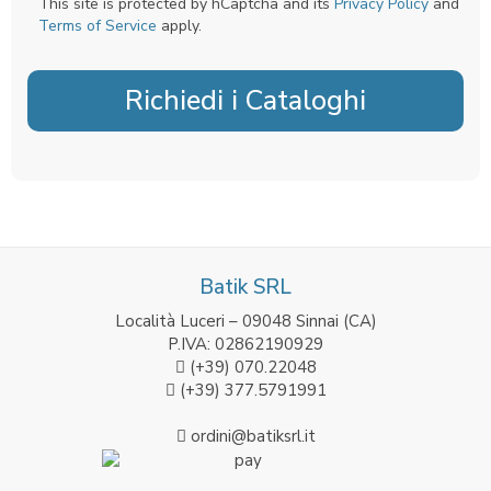
This site is protected by hCaptcha and its
Privacy Policy
and
Terms of Service
apply.
Richiedi i Cataloghi
Batik SRL
Località Luceri – 09048 Sinnai (CA)
P.IVA: 02862190929
(+39) 070.22048
(+39) 377.5791991
ordini@batiksrl.it